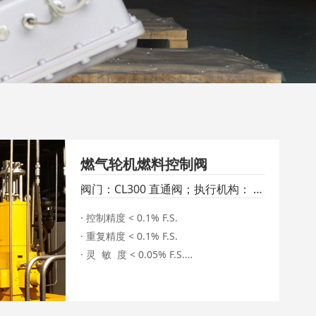
燃气轮机燃料控制阀
阀门：CL300 直通阀；执行机构： S
系列液动执行机构
· 控制精度 < 0.1% F.S.

· 重复精度 < 0.1% F.S.

· 灵  敏  度 < 0.05% F.S.

· 超  调  量 < 0.5% F.S.

· 响应时间 < 30ms

· 全行程时间 < 1s
