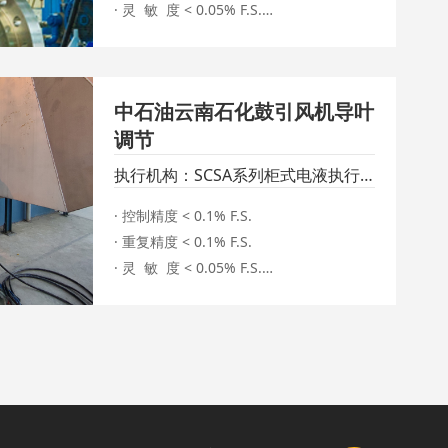
· 灵  敏  度 < 0.05% F.S.

· 响应时间 < 30ms

· 全行程时间 < 2s

中石油云南石化鼓引风机导叶
调节
执行机构：SCSA系列柜式电液执行
机构
· 控制精度 < 0.1% F.S.

· 重复精度 < 0.1% F.S.

· 灵  敏  度 < 0.05% F.S.

· 全行程时间 < 5s

· 失电保位

· 防爆等级：Exd IIC T4