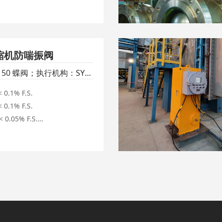
100 ms

缩机防喘振阀
150 蝶阀；执行机构：SY系
行机构
0.1% F.S.

0.1% F.S.

 0.05% F.S.

< 3s

1.5s

压失信号弹簧复位开