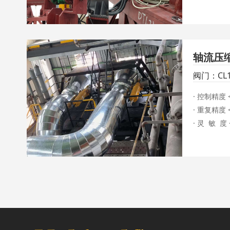
· 响应时间 < 
· 失电保位
轴流压
阀门：CL
列液动执
· 控制精度 < 
· 重复精度 < 
· 灵  敏  度 <
· 全行程时间 
· 快开时间 < 
· 失电失