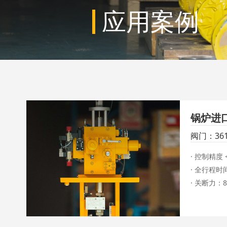
应用案例
锅炉进口
阀门：36
液动执行
· 控制精度 < 
· 全行程时间 
· 关断力：85