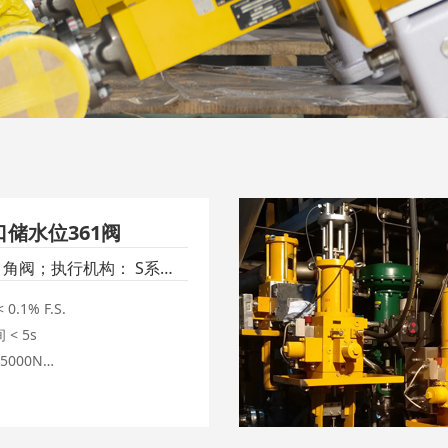
储水位361阀
1角阀；执行机构： S系列
机构
0.1% F.S.

< 5s 

000N
