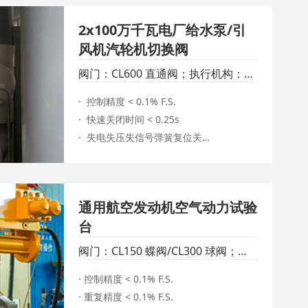
· 失电失压失信号弹簧复位关

2x100万千瓦电厂给水泵/引
· 两个位置反馈，一用一备

风机汽轮机切换阀
· 所有密封件采用能与磷酸酯抗燃油相容的
材料
阀门：CL600 直通阀；执行机构：S
系列液动执行机构
·  控制精度 < 0.1% F.S.

·  快速关闭时间 < 0.25s

·  失电失压失信号弹簧复位关

·  两个位置反馈，一用一备

·  两个全关位行程开关和一个全开位行程
开关

通用航空发动机空气动力试验
·  所有密封件采用能与磷酸酯抗燃油相容
台
的材料

阀门：CL150 蝶阀/CL300 球阀；执
行机构：SY系列液动执行机构
· 控制精度 < 0.1% F.S.

· 重复精度 < 0.1% F.S.
