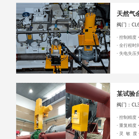
天然气
阀门：CL
系列液动
· 控制精度 < 
· 全行程时间 
某试验
阀门：CL
SCS系列
· 控制精度 < 
· 重复精度 < 
· 灵  敏  度 <